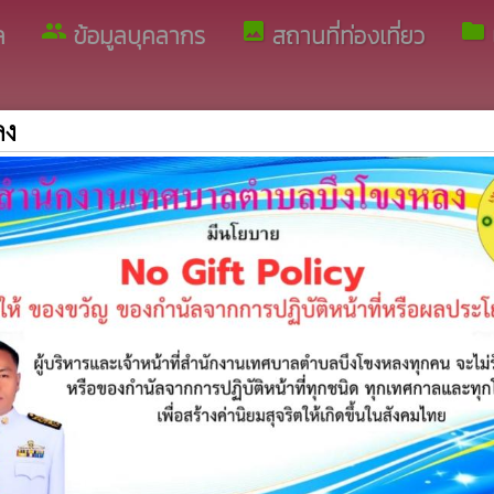
group
image
folder
ล
ข้อมูลบุคลากร
สถานที่ท่องเที่ยว
ลง
มพันธ์
บริการข้อมูล
image
ะชาสัมพันธ์
สถานที่ท่องเที่ยว
public
ะชาสัมพันธ์
ศูนย์ข้อมูลข่าวสารของ
หลง
่ารู้ในชีวิตประจำวัน
folder
ประกาศจัดตั้งศูนย์ข้อม
การติดต่อ/การสืบค้นเพื่อการเรียนรู้
ตำบลบึงโขงหลง
folder
สถานที่ติดต่อขอรับข้อม
ราชการ
video_label
แบบคำขอเอกสารราชกา
contact_phone
ศูนย์ประสานงานการเลือ