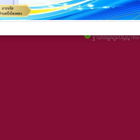
เทศบาลและนายกเทศมนตรีต
folder
มาตรการเผยแพร่ข้อมู
folder
กฎหมายเกี่ยวกับการติดตั
อื่นใดที่รุกล้ำทางสาธารณะ
info
ฐานข้อมูลภูมิปัญญาท้อง