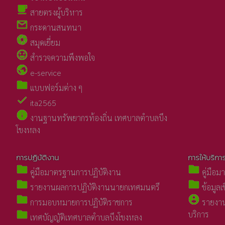
local_cafe
สายตรงผู้บริหาร
mail_outline
กระดานสนทนา
camera
สมุดเยี่ยม
sentiment_very_satisfied
สำรวจความพึงพอใจ
public
e-service
folder
แบบฟอร์มต่าง ๆ
check
ita2565
info
งานฐานทรัพยากรท้องถิ่น เทศบาลตำบลบึง
โขงหลง
การปฏิบัติงาน
การให้บริกา
folder
folder
คู่มือมาตรฐานการปฏิบัติงาน
คู่มือม
folder
folder
รายงานผลการปฏิบัติงานนายกเทศมนตรี
ข้อมูลเ
folder
account_circle
การมอบหมายการปฏิบัติราชการ
รายงาน
folder
บริการ
เทศบัญญัติเทศบาลตำบลบึงโขงหลง