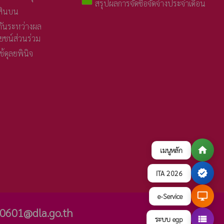
folder
สรุปผลการจัดซื้อจัดจ้างประจำเดือน
สินบน
กันระหว่างผล
ชน์ส่วนร่วม
ดุลยพินิจ
home
เมนูหลัก
verified
ITA 2026
desktop_windows
e-Service
0601@dla.go.th
view_list
ระบบ egp