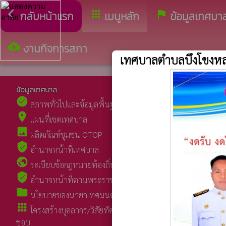
arrow_back_ios
apps
assistant_photo
กลับหน้าแรก
เมนูหลัก
ข้อมูลเทศบา
cloud_download
งานกิจการสภา
เทศบาลตำบลบึงโขงห
ข้อมูลเทศบาล
ข่าวประชาสั
check_circle
insert_drive_file
สภาพทั่วไปและข้อมูลพื้นฐานเทศบาล
ข่าวปร
place
spa
แผนที่เขตเทศบาล
ป้ายปร
image
folder
ผลิตภัณฑ์ชุมชน OTOP
กฎหมายน
verified_user
folder
อำนาจหน้าที่เทศบาล
ช่องทาง
public
ระเบียบข้อกฎหมายท้องถิ่น
verified_user
อำนาจหน้าที่ตามพระราชบัญญัติเทศบาล
folder
นโยบายของนายกเทศมนตรีตำบลบึงโขงหลง
apps
โครงสร้างบุคลากร/วิสัยทัศน์/หน้าที่รับผิด
ชอบ