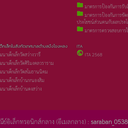
folder
มาตรการป้องกันการรับ
folder
มาตรการป้องกันการขัด
ประโยชน์ส่วนตนกับผลประโย
folder
มาตรการตรวจสอบการใช้
เด็กเล็กในสังกัดเทศบาลตำบลบึงโขงหลง
ITA
public
ฒนาเด็กเล็กวัดสว่างวารี
ITA 2568
ฒนาเด็กเล็กวัดศิริมงคลวราราม
ฒนาเด็กเล็กวัดสโมธานนิคม
ฒนาเด็กเล็กบ้านหนองสิม
ฒนาเด็กเล็กบ้านดงสว่าง
ษณีย์อิเล็กทรอนิกส์กลาง (อีเมลกลาง) :
saraban_0538