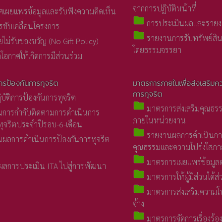
จากการปฏิบัติหน้าที่
เผยแพร่ข้อมูลและรับฟังความคิดเห็น
folder
การประเมินผลและรายงา
ขับเคลื่อนโครงการ
folder
รายงานการรับทรัพย์สิน
ม่รับของขวัญ (No Gift Policy)
โดยธรรมจรรยา
โอกาศให้เกิดการมีส่วนร่วม
ารป้องกันการทุจริต
มาตรการภายในเพื่อส่งเสริมค
การทุจริต
ัติการป้องกันการทุจริต
folder
มาตรการส่งเสริมคุณธร
การกำกับติดตามการดำเนินการ
ภายในหน่วยงาน
ทุจริตประจำปีรอบ-6-เดือน
folder
รายงานผลการดำเนินการเ
ผลการดำเนินการป้องกันการทุจริต
คุณธรรมและความโปร่งใสภ
folder
มาตรการเผยแพร่ข้อมู
ลการประเมิน ITA ไปสู่การพัฒนา
folder
มาตรการให้ผู้มีส่วนได้ส่
folder
มาตรการส่งเสริมความโปร
จ้าง
folder
มาตรการจัดการเรื่องร้อง