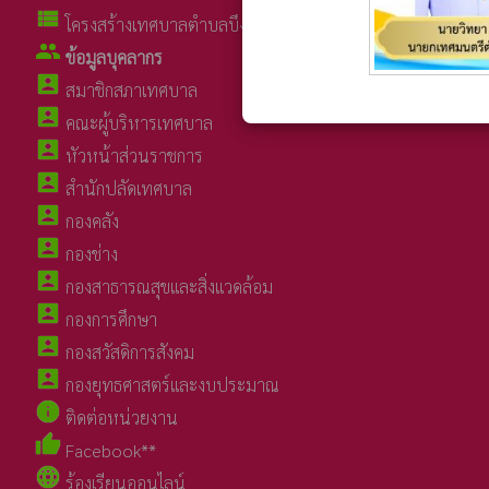
view_list
โครงสร้างเทศบาลตำบลบึงโขงหลง
group
ข้อมูลบุคลากร
account_box
สมาชิกสภาเทศบาล
account_box
คณะผู้บริหารเทศบาล
account_box
หัวหน้าส่วนราชการ
account_box
สำนักปลัดเทศบาล
account_box
กองคลัง
account_box
กองช่าง
account_box
กองสาธารณสุขและสิ่งแวดล้อม
account_box
กองการศึกษา
account_box
กองสวัสดิการสังคม
account_box
กองยุทธศาสตร์และงบประมาณ
info
ติดต่อหน่วยงาน
thumb_up
Facebook**
language
ร้องเรียนออนไลน์