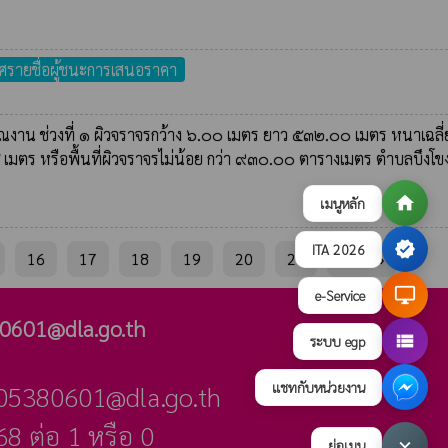
รายชื่อผู้ชนะการเสนอราคา
าน ช่วงที่ ๑ ผิวจราจรกว้าง ๖.๐๐ เมตร ยาว ๕๓๒.๐๐ เมตร หนาเฉลี่
๕ เมตร หรือพื้นที่ผิวจราจรไม่น้อย กว่า ๙๓๐.๐๐ ตารางเมตร ตำบลบึงโ
home
เมนูหลัก
verified
ITA 2026
16
17
18
19
20
21
ถัดไป »
desktop_windows
e-Service
0601@dla.go.th
view_list
ระบบ egp
แชทกับหน่วยงาน
_05380601@dla.go.th
8 ต่อ 1 หรือ 0
keyboard_arrow_down
ย่อเมนู