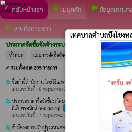
arrow_back_ios
apps
assistant_photo
กลับหน้าแรก
เมนูหลัก
ข้อมูลเทศบา
cloud_download
งานกิจการสภา
เทศบาลตำบลบึงโขงห
ประกาศจัดซื้อจัดจ้างระบบ egp
ประกาศระบบเดิม
ทั้งหมด
แผนการจัดซื้อจัดจ้าง
ประกาศราคากลาง
ปร
📌 รวมทั้งหมด 205 รายการ
rss_feed
ซื้อเก้าอี้สำนักงาน โดยวิธีเฉพาะเจาะจง
ประกาศรายชื่อผู้ชนะก
เผยแพร่วันที่ : 8 พฤษภาคม 2569 | โดย : ระบบ rss Egp
rss_feed
ประกวดราคาซื้อจัดซื้อรถโดยสาร (รถตู้) ขนาดไม่น้อยกว่า ๑๒ ที่นั
อิเล็กทรอนิกส์ (e-bidding)
ประกาศรายชื่อผู้ชนะการเสนอราคา
เผยแพร่วันที่ : 7 พฤษภาคม 2569 | โดย : ระบบ rss Egp
rss_feed
จ้างโครงการปรับปรุงถนนคอนกรีตเสริมเหล็กและทางระบายน้ำชุม