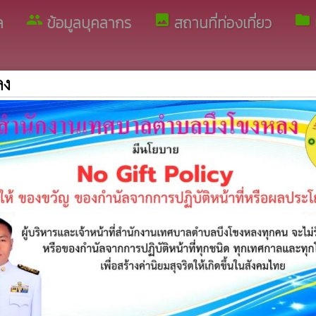
group
image
folder
ล
ข้อมูลบุคลากร
สถานที่ท่องเที่ยว
ลง
ะกาศเชิญชวน
ประกาศรายชื่อผู้ชนะ
ารเสนอราคา
่ง เครื่องยนต์ดีเซล ปริมาตรกระบอกสูบไม่น้อยกว่า ๒,๔๐๐ ซีซี หรือกำลังเ
ชนตรงข้ามหน้าที่ว่าการอำเภอบึงโขงหลงและโรงพยาบาลบึงโขงหลง ปริ