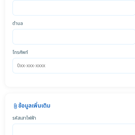
ตำบล
โทรศัพท์
ข้อมูลเพิ่มเติม
attach_file
รหัสเสาไฟฟ้า