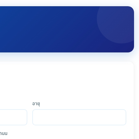
อายุ
ถนน