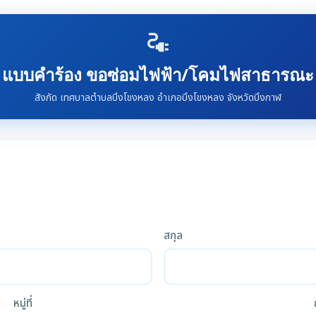
electrical_services
แบบคำร้อง ขอซ่อมไฟฟ้า/โคมไฟสาธารณะ
สังกัด เทศบาลตำบลบึงโขงหลง อำเภอบึงโขงหลง จังหวัดบึงกาฬ
สกุล
หมู่ที่