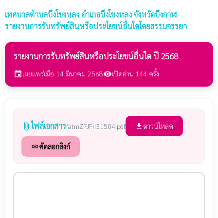
เทศบาลตำบลบึงโขงหลง
อำเภอบึงโขงหลง จังหวัดบึงกาฬ
›
รายงานการรับทรัพย์สินหรือประโยชน์อื่นใดโดยธรรมจรรยา
รายงานการรับทรัพย์สินหรือประโยชน์อื่นใด ปี 2568
เผยแพร่เมื่อ 14 มีนาคม 2568
เปิดอ่าน 144 ครั้ง
event
visibility
ไฟล์เอกสาร
attach_file
ดาวน์โหลด
fatmZFJFri31504.pdf
file_download
คัดลอกลิงก์
link