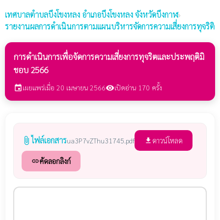
เทศบาลตำบลบึงโขงหลง
อำเภอบึงโขงหลง จังหวัดบึงกาฬ
›
รายงานผลการดำเนินการตามแผนบริหารจัดการความเสี่ยงการทุจริติ
การดำเนินการเพื่อจัดการความเสี่ยงการทุจริตและประพฤติมิ
ชอบ 2566
เผยแพร่เมื่อ 20 เมษายน 2566
เปิดอ่าน 170 ครั้ง
event
visibility
ไฟล์เอกสาร
attach_file
ดาวน์โหลด
ua3P7vZThu31745.pdf
file_download
คัดลอกลิงก์
link